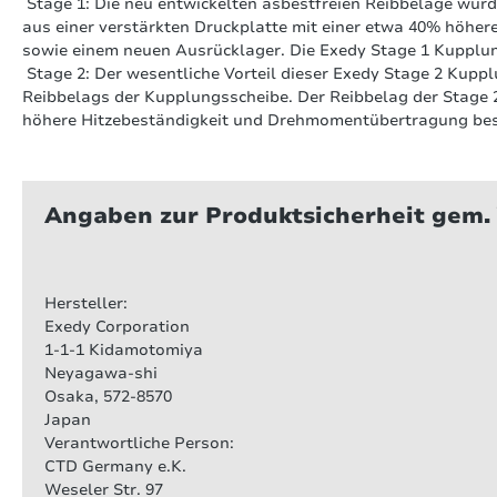
Stage 1: Die neu entwickelten asbestfreien Reibbeläge wurd
aus einer verstärkten Druckplatte mit einer etwa 40% höh
sowie einem neuen Ausrücklager. Die Exedy Stage 1 Kupplung
Stage 2: Der wesentliche Vorteil dieser Exedy Stage 2 Kuppl
Reibbelags der Kupplungsscheibe. Der Reibbelag der Stage 
höhere Hitzebeständigkeit und Drehmomentübertragung besi
on 0 Bewertungen
Angaben zur Produktsicherheit gem.
werten Sie dieses Produkt!
hschnittliche Bewertung von 0 von 5 Sternen
en Sie Ihre Erfahrungen mit anderen Kunden.
Hersteller:
Exedy Corporation
1-1-1 Kidamotomiya
wertung schreiben
Neyagawa-shi
Osaka, 572-8570
Japan
Verantwortliche Person:
CTD Germany e.K.
Weseler Str. 97