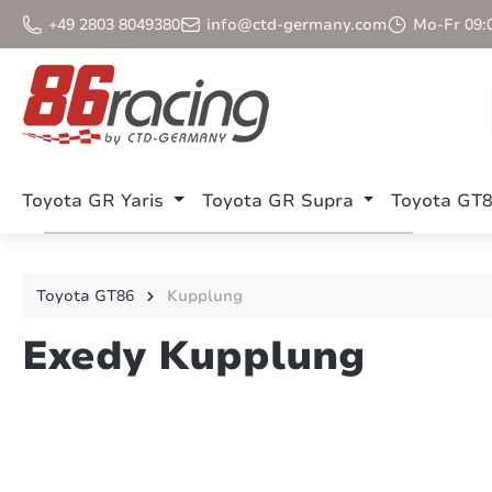
m Hauptinhalt springen
Zur Suche springen
Zur Hauptnavigation springen
+49 2803 8049380
info@ctd-germany.com
Mo-Fr 09:0
Toyota GR Yaris
Toyota GR Supra
Toyota GT
Toyota GT86
Kupplung
Exedy Kupplung
Bildergalerie überspringen