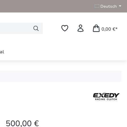
Deutsch
0,00 €*
al
Regulärer Preis:
500,00 €