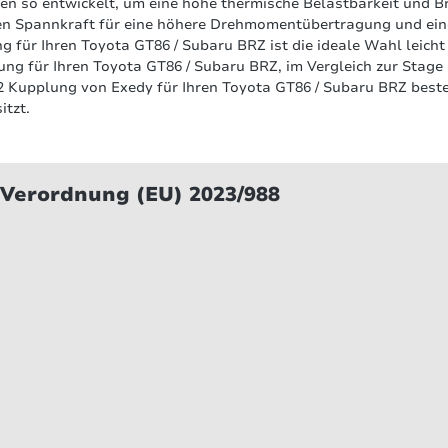
en so entwickelt, um eine hohe thermische Belastbarkeit und B
eren Spannkraft für eine höhere Drehmomentübertragung und ei
 für Ihren Toyota GT86 / Subaru BRZ ist die ideale Wahl leicht
ung für Ihren Toyota GT86 / Subaru BRZ, im Vergleich zur Stage
2 Kupplung von Exedy für Ihren Toyota GT86 / Subaru BRZ beste
tzt.
Bewertungen nur in der aktuellen Sprache anzeigen.
 Verordnung (EU) 2023/988
Keine Bewertungen gefunden. Teilen Sie Ihre Erfahrungen mit