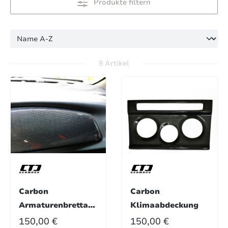
Produkte filtern
8 Artikel
Carbon
Carbon
Armaturenbrettab
Klimaabdeckung
deckung
REGULÄRER PREIS:
REGULÄRER PREIS:
150,00 €
150,00 €