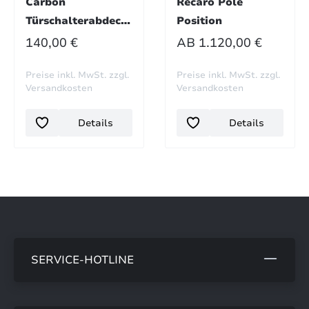
Carbon
Recaro Pole
Türschalterabdeck
Position
ung
REGULÄRER PREIS:
REGULÄRER PREIS:
140,00 €
AB
1.120,00 €
Preise inkl. MwSt. zzgl.
Preise inkl. MwSt. zzgl.
Versandkosten
Versandkosten
Details
Details
SERVICE-HOTLINE