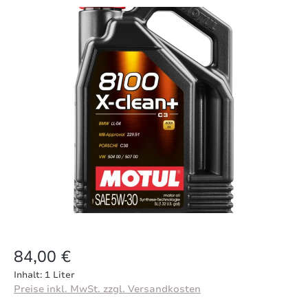
Bildergalerie überspringen
Regulärer Preis:
84,00 €
Inhalt:
1 Liter
Preise inkl. MwSt. zzgl. Versandkosten